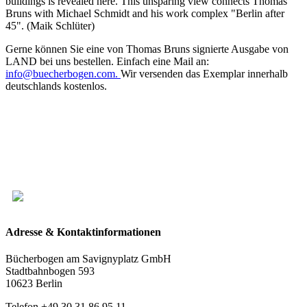
buildings is revealed here. This unsparing view connects Thomas
Bruns with Michael Schmidt and his work complex "Berlin after
45". (Maik Schlüter)
Gerne können Sie eine von Thomas Bruns signierte Ausgabe von
LAND bei uns bestellen. Einfach eine Mail an:
info@buecherbogen.com.
Wir versenden das Exemplar innerhalb
deutschlands kostenlos.
Adresse & Kontaktinformationen
Bücherbogen am Savignyplatz GmbH
Stadtbahnbogen 593
10623 Berlin
Telefon +49 30 31 86 95 11