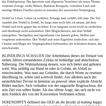
das Zufallsprinzip. Das Ignorierte und allgemein Verachtete als neues Thema:
verdorrte Zweige, welke Blüten, Blattlose Bouquets, verwehtes Laub und
runzlige Blätter. Feuilles mortes in surrealer, frei assoziierter Vermengung.
Verfall ist Leben. Leben ist verfallen. Solange man verfällt, lebt man. Der Tod
wandelt den Verfall in Zerfall. So lange man noch lebt, ist ratsam, mit dem
Verfall und nicht gegen ihn zu leben. Er ist langsam, nicht leicht zu entdecken
und überhaupt nicht aufzuhalten. Drei Möglichkeiten, mit dem Verfall
umzugehen: Nachgeben und irgendwann von dannen gehen. Hoffen und
vergebens widerstehen. Den Verfall und seine Eigenheit entdecken: sich mit
Charme und Magie der Vergänglichkeit befreunden, der Schönheit dessen, das
entschwindet.
BLINDLINGS SCHAUEN Die Arbeitsbasis dieses im Verlauf von
sieben Jahren entstandenen Zyklus ist beiläufige und absichtslose
Näherung. Die Wahrnehmung dessen, was sich bietet und geboten
wird. Was zufällig zur Hand ist oder in Gefahr, als Abfall zu
entschwinden. Was man aus Gründen, die durch Worte zu ersetzen
überflüssig ist, schön und wertvoll findet. Aus alledem nach der
unsterblichen Devise
la fantaisie au pouvoir
ohne explicite Absicht
Bilder machen. Sich verhalten wie der ungezielte Bogenschuss, der
sein Ziel von selber findet. Als das offene Auge, das sich nicht vor
dem Anblick des von der Konvention Verfemten scheut.
SERENDIPITY definiert das OED als
the faculty of making happy