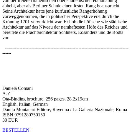
von der freieren italienischen oder süddeutschen Handhabung
abhebt, aber als Berliner Schule einen festen Rang beansprucht.
Seine Architektur hatte jene kurfürstliche Rangerhöhung
vorweggenommen, die in politischer Perspektive erst durch die
Krönung 1701 verwirklicht war. Er hob die höfische wie städtische
Architektur auf das Niveau der namhaftesten Höfe des Reiches und
bereitete die Prachtarchitektur Schlüters, Eosanders und de Bodts
vor.
------------------------------------------------------------------------------------
------
Daniela Comani
A-Z
Ota-Binding brochure, 256 pages, 28.2x19cm
English, Italian, German
Danilo Montanari Editore, Ravenna / La Galleria Nazionale, Roma
ISBN 9791280750150
30 EUR
BESTELLEN