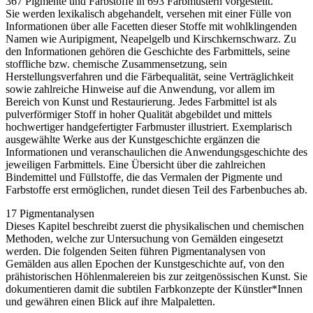
367 Pigmente und Farbstoffe in 693 Farbmustern vorgestellt.
Sie werden lexikalisch abgehandelt, versehen mit einer Fülle von
Informationen über alle Facetten dieser Stoffe mit wohlklingenden
Namen wie Auripigment, Neapelgelb und Kirschkernschwarz. Zu
den Informationen gehören die Geschichte des Farbmittels, seine
stoffliche bzw. chemische Zusammensetzung, sein
Herstellungsverfahren und die Färbequalität, seine Verträglichkeit
sowie zahlreiche Hinweise auf die Anwendung, vor allem im
Bereich von Kunst und Restaurierung. Jedes Farbmittel ist als
pulverförmiger Stoff in hoher Qualität abgebildet und mittels
hochwertiger handgefertigter Farbmuster illustriert. Exemplarisch
ausgewählte Werke aus der Kunstgeschichte ergänzen die
Informationen und veranschaulichen die Anwendungsgeschichte des
jeweiligen Farbmittels. Eine Übersicht über die zahlreichen
Bindemittel und Füllstoffe, die das Vermalen der Pigmente und
Farbstoffe erst ermöglichen, rundet diesen Teil des Farbenbuches ab.
17 Pigmentanalysen
Dieses Kapitel beschreibt zuerst die physikalischen und chemischen
Methoden, welche zur Untersuchung von Gemälden eingesetzt
werden. Die folgenden Seiten führen Pigmentanalysen von
Gemälden aus allen Epochen der Kunstgeschichte auf, von den
prähistorischen Höhlenmalereien bis zur zeitgenössischen Kunst. Sie
dokumentieren damit die subtilen Farbkonzepte der Künstler*Innen
und gewähren einen Blick auf ihre Malpaletten.