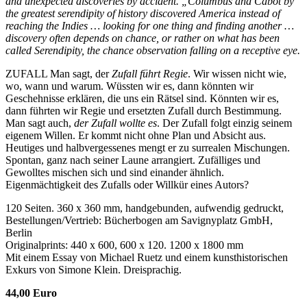
and unexpected discoveries by accident. „Columbus and Cabot by
the greatest serendipity of history discovered America instead of
reaching the Indies … looking for one thing and finding another …
discovery often depends on chance, or rather on what has been
called Serendipity, the chance observation falling on a receptive eye.
ZUFALL Man sagt, der
Zufall führt Regie
. Wir wissen nicht wie,
wo, wann und warum. Wüssten wir es, dann könnten wir
Geschehnisse erklären, die uns ein Rätsel sind. Könnten wir es,
dann führten wir Regie und ersetzten Zufall durch Bestimmung.
Man sagt auch,
der Zufall wollte es
. Der Zufall folgt einzig seinem
eigenem Willen. Er kommt nicht ohne Plan und Absicht aus.
Heutiges und halbvergessenes mengt er zu surrealen Mischungen.
Spontan, ganz nach seiner Laune arrangiert. Zufälliges und
Gewolltes mischen sich und sind einander ähnlich.
Eigenmächtigkeit des Zufalls oder Willkür eines Autors?
120 Seiten. 360 x 360 mm, handgebunden, aufwendig gedruckt,
Bestellungen/Vertrieb: Bücherbogen am Savignyplatz GmbH,
Berlin
Originalprints: 440 x 600, 600 x 120. 1200 x 1800 mm
Mit einem Essay von Michael Ruetz und einem kunsthistorischen
Exkurs von Simone Klein. Dreisprachig.
44,00 Euro